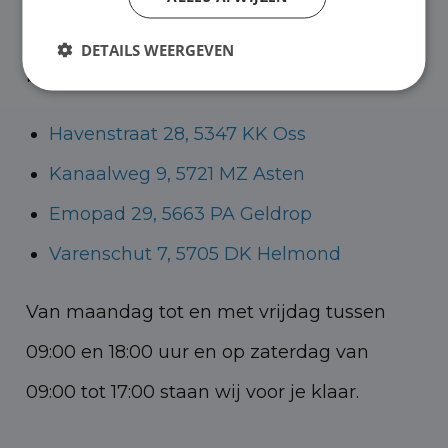
Helmond voor zowel personenauto’s als
DETAILS WEERGEVEN
bedrijfswagens.
Havenstraat 28, 5347 KK Oss
Kanaalweg 9, 5721 MZ Asten
Emopad 29, 5663 PA Geldrop
Varenschut 7, 5705 DK Helmond
Van maandag tot en met vrijdag tussen
09:00 en 18:00 uur en op zaterdag van
09:00 tot 17:00 staan wij voor je klaar.