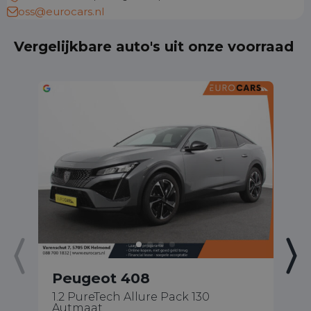
oss@eurocars.nl
Vergelijkbare auto's uit onze voorraad
Peugeot 408
P
1.2 PureTech Allure Pack 130
1.
Autmaat