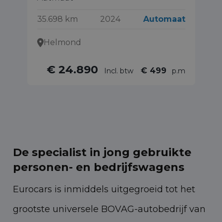
72
35.698 km
2024
Automaat
Helmond
€ 24.890
€ 499
Incl. btw
p.m
De specialist in jong gebruikte
personen- en bedrijfswagens
Eurocars is inmiddels uitgegroeid tot het
grootste universele BOVAG-autobedrijf van