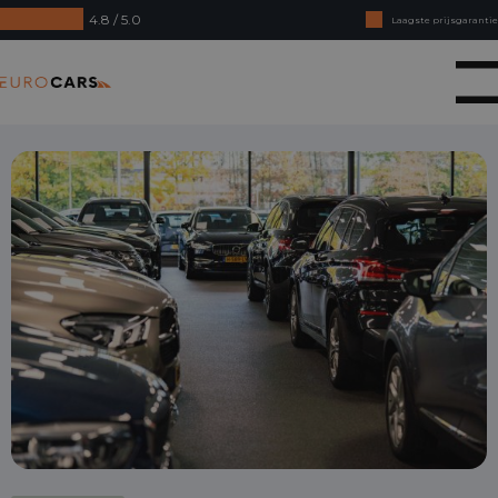
4.8 / 5.0
Laagste prijsgarantie
Online kopen, niet goed geld terug
Eurocars
Financial lease - Soepele acceptatie