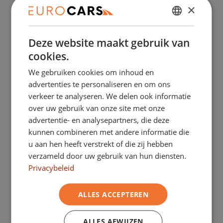
×
✔
Online kopen, niet goed geld terug
DUTCH
Deze website maakt gebruik van
ENGLISH
✔
Financial lease – Soepele acceptatie
cookies.
GERMAN
We gebruiken cookies om inhoud en
✔
Gratis thuisbezorgd bij online aankoop
FRENCH
advertenties te personaliseren en om ons
verkeer te analyseren. We delen ook informatie
over uw gebruik van onze site met onze
Onze showrooms
advertentie- en analysepartners, die deze
kunnen combineren met andere informatie die
Je bent van harte welkom in een van onze
u aan hen heeft verstrekt of die zij hebben
verzameld door uw gebruik van hun diensten.
showrooms om de occasions te bekijken –
Privacybeleid
en natuurlijk voor een lekkere kop koffie!
Je
ALLES ACCEPTEREN
kunt in Asten terecht voor onze
bedrijfswagens en in Oss, Geldrop en
ALLES AFWIJZEN