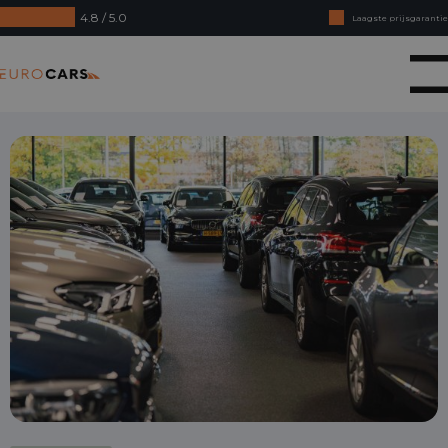
4.8 / 5.0
Laagste prijsgarantie
Online kopen, niet goed geld terug
Eurocars
Financial lease - Soepele acceptatie