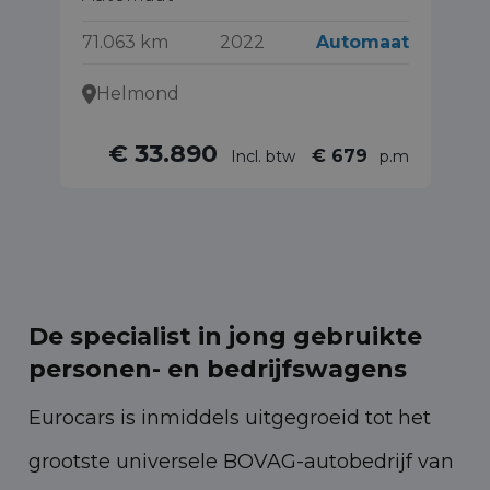
10
71.063 km
2022
Automaat
Helmond
€ 33.890
€ 679
Incl. btw
p.m
De specialist in jong gebruikte
personen- en bedrijfswagens
Eurocars is inmiddels uitgegroeid tot het
grootste universele BOVAG-autobedrijf van