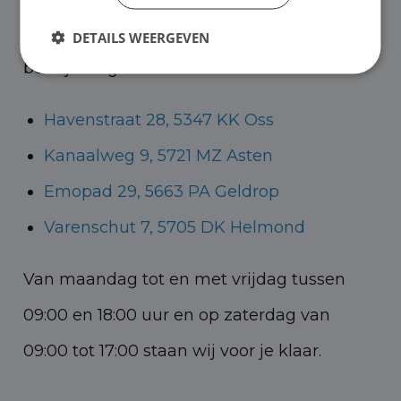
Helmond voor zowel personenauto’s als
DETAILS WEERGEVEN
bedrijfswagens.
Havenstraat 28, 5347 KK Oss
Kanaalweg 9, 5721 MZ Asten
Emopad 29, 5663 PA Geldrop
Varenschut 7, 5705 DK Helmond
Van maandag tot en met vrijdag tussen
09:00 en 18:00 uur en op zaterdag van
09:00 tot 17:00 staan wij voor je klaar.