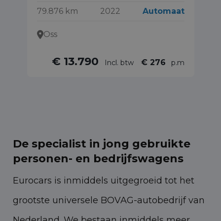
79.876 km
2022
Automaat
81
Oss
€ 13.790
€ 276
Incl. btw
p.m
De specialist in jong gebruikte
personen- en bedrijfswagens
Eurocars is inmiddels uitgegroeid tot het
grootste universele BOVAG-autobedrijf van
Nederland. We bestaan inmiddels meer