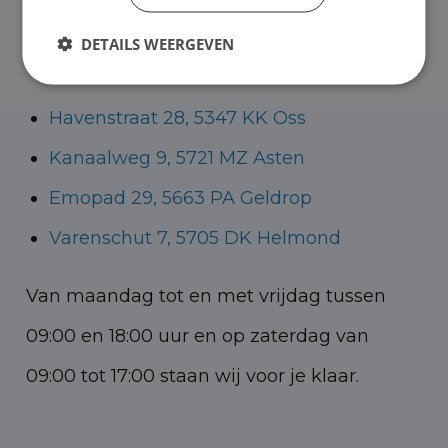
Helmond voor zowel personenauto’s als
DETAILS WEERGEVEN
bedrijfswagens.
Havenstraat 28, 5347 KK Oss
Kanaalweg 9, 5721 MZ Asten
Emopad 29, 5663 PA Geldrop
Varenschut 7, 5705 DK Helmond
Van maandag tot en met vrijdag tussen
09:00 en 18:00 uur en op zaterdag van
09:00 tot 17:00 staan wij voor je klaar.