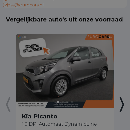
oss@eurocars.nl
Vergelijkbare auto's uit onze voorraad
Kia Picanto
K
1.0 DPi Automaat DynamicLine
1.