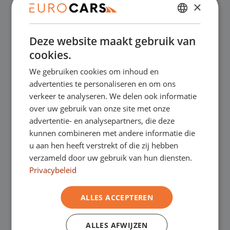
×
✔
Online kopen, niet goed geld terug
DUTCH
Deze website maakt gebruik van
✔
Financial lease – Soepele acceptatie
ENGLISH
cookies.
GERMAN
We gebruiken cookies om inhoud en
✔
Gratis thuisbezorgd bij online aankoop
FRENCH
advertenties te personaliseren en om ons
verkeer te analyseren. We delen ook informatie
over uw gebruik van onze site met onze
Onze showrooms
advertentie- en analysepartners, die deze
kunnen combineren met andere informatie die
Je bent van harte welkom in een van onze
u aan hen heeft verstrekt of die zij hebben
verzameld door uw gebruik van hun diensten.
showrooms om de occasions te bekijken –
Privacybeleid
en natuurlijk voor een lekkere kop koffie!
Je
ALLES ACCEPTEREN
kunt in Asten terecht voor onze
bedrijfswagens en in Oss, Geldrop en
ALLES AFWIJZEN