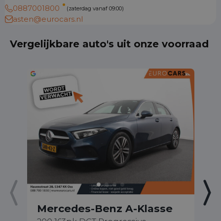
0887001800
(zaterdag vanaf 09:00)
asten@eurocars.nl
Vergelijkbare auto's uit onze voorraad
Mercedes-Benz A-Klasse
M