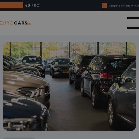
4.8 / 5.0
Laagste prijsgarantie
Online kopen, niet goed geld terug
Eurocars
Financial lease - Soepele acceptatie