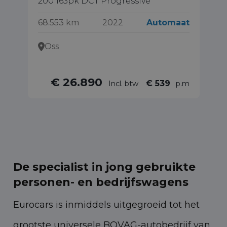
200 163pk DCT Progressive
18
68.553 km
2022
Automaat
19
Oss
€ 26.890
€ 539
Incl. btw
p.m
De specialist in jong gebruikte
personen- en bedrijfswagens
Eurocars is inmiddels uitgegroeid tot het
grootste universele BOVAG-autobedrijf van