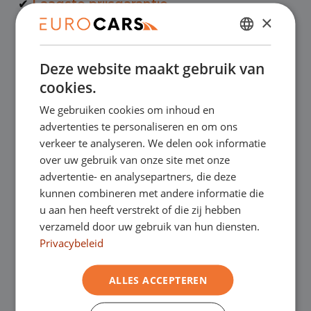
✔
Laagste prijsgarantie
×
✔
Online kopen, niet goed geld terug
DUTCH
Deze website maakt gebruik van
ENGLISH
✔
Financial lease – Soepele acceptatie
cookies.
GERMAN
We gebruiken cookies om inhoud en
FRENCH
✔
Gratis thuisbezorgd bij online aankoop
advertenties te personaliseren en om ons
verkeer te analyseren. We delen ook informatie
over uw gebruik van onze site met onze
advertentie- en analysepartners, die deze
Onze showrooms
kunnen combineren met andere informatie die
u aan hen heeft verstrekt of die zij hebben
Je bent van harte welkom in een van onze
verzameld door uw gebruik van hun diensten.
showrooms om de occasions te bekijken –
Privacybeleid
en natuurlijk voor een lekkere kop koffie!
Je
ALLES ACCEPTEREN
kunt in Asten terecht voor onze