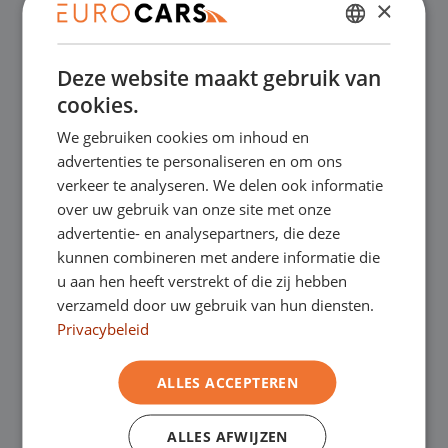
×
✔
Online kopen, niet goed geld terug
DUTCH
Deze website maakt gebruik van
ENGLISH
✔
Financial lease – Soepele acceptatie
cookies.
GERMAN
We gebruiken cookies om inhoud en
FRENCH
✔
Gratis thuisbezorgd bij online aankoop
advertenties te personaliseren en om ons
verkeer te analyseren. We delen ook informatie
over uw gebruik van onze site met onze
advertentie- en analysepartners, die deze
Onze showrooms
kunnen combineren met andere informatie die
u aan hen heeft verstrekt of die zij hebben
Je bent van harte welkom in een van onze
verzameld door uw gebruik van hun diensten.
showrooms om de occasions te bekijken –
Privacybeleid
en natuurlijk voor een lekkere kop koffie!
Je
ALLES ACCEPTEREN
kunt in Asten terecht voor onze
ALLES AFWIJZEN
bedrijfswagens en in Oss, Geldrop en