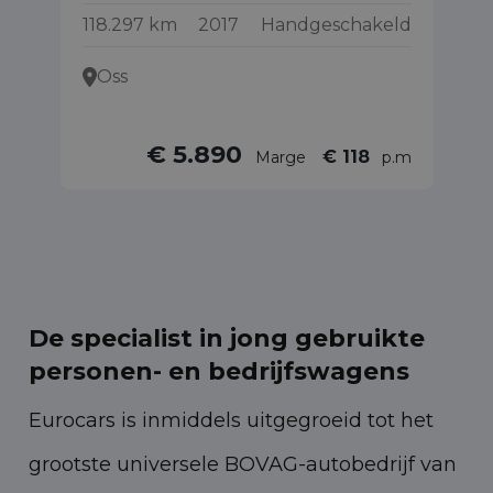
118.297 km
2017
Handgeschakeld
13
Oss
€ 5.890
€ 118
Marge
p.m
De specialist in jong gebruikte
personen- en bedrijfswagens
Eurocars is inmiddels uitgegroeid tot het
grootste universele BOVAG-autobedrijf van