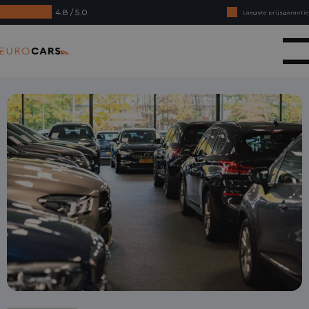
4.8 / 5.0
Laagste prijsgarantie
Online kopen, niet goed geld terug
Eurocars
Financial lease - Soepele acceptatie