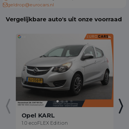
geldrop@eurocars.nl
Vergelijkbare auto's uit onze voorraad
Opel KARL
O
1.0 ecoFLEX Edition
1.