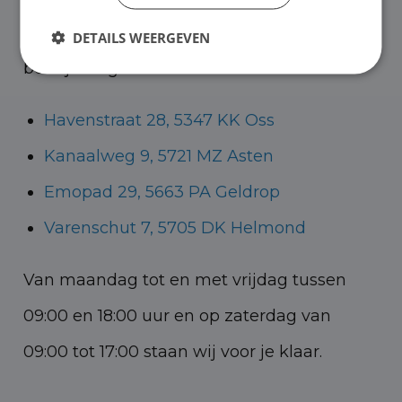
Helmond voor zowel personenauto’s als
DETAILS WEERGEVEN
bedrijfswagens.
Havenstraat 28, 5347 KK Oss
Kanaalweg 9, 5721 MZ Asten
Emopad 29, 5663 PA Geldrop
Varenschut 7, 5705 DK Helmond
Van maandag tot en met vrijdag tussen
09:00 en 18:00 uur en op zaterdag van
09:00 tot 17:00 staan wij voor je klaar.