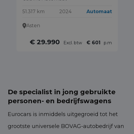
55
51.317 km
2024
Automaat
Asten
€ 29.990
€ 601
Excl. btw
p.m
De specialist in jong gebruikte
personen- en bedrijfswagens
Eurocars is inmiddels uitgegroeid tot het
grootste universele BOVAG-autobedrijf van