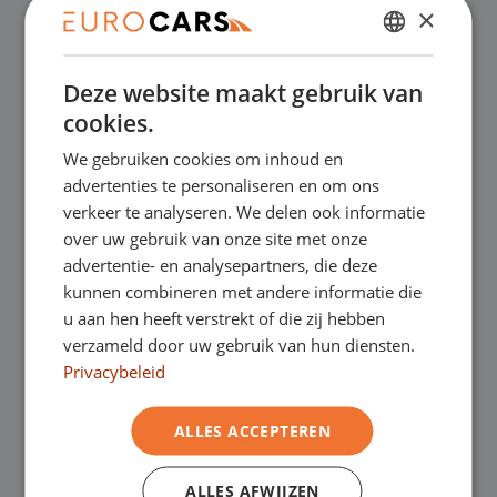
×
✔
Online kopen, niet goed geld terug
DUTCH
Deze website maakt gebruik van
ENGLISH
✔
Financial lease – Soepele acceptatie
cookies.
GERMAN
We gebruiken cookies om inhoud en
FRENCH
✔
Gratis thuisbezorgd bij online aankoop
advertenties te personaliseren en om ons
verkeer te analyseren. We delen ook informatie
over uw gebruik van onze site met onze
Onze showrooms
advertentie- en analysepartners, die deze
kunnen combineren met andere informatie die
Je bent van harte welkom in een van onze
u aan hen heeft verstrekt of die zij hebben
verzameld door uw gebruik van hun diensten.
showrooms om de occasions te bekijken –
Privacybeleid
en natuurlijk voor een lekkere kop koffie!
Je
ALLES ACCEPTEREN
kunt in Asten terecht voor onze
ALLES AFWIJZEN
bedrijfswagens en in Oss, Geldrop en