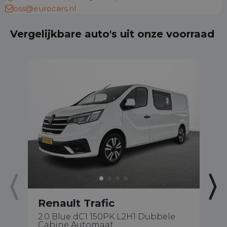
oss@eurocars.nl
Vergelijkbare auto's uit onze voorraad
Renault Trafic
R
2.0 Blue dC1 150PK L2H1 Dubbele
1.
Cabine Automaat