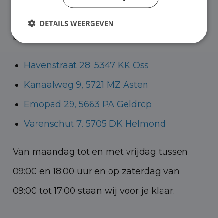
Helmond voor zowel personenauto’s als
DETAILS WEERGEVEN
bedrijfswagens.
Havenstraat 28, 5347 KK Oss
Kanaalweg 9, 5721 MZ Asten
Emopad 29, 5663 PA Geldrop
Varenschut 7, 5705 DK Helmond
Van maandag tot en met vrijdag tussen
09:00 en 18:00 uur en op zaterdag van
09:00 tot 17:00 staan wij voor je klaar.