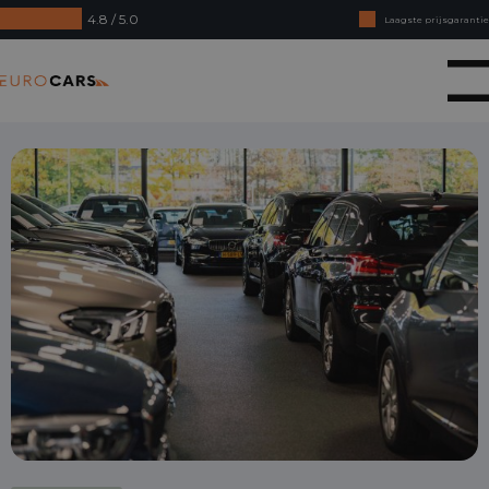
4.8 / 5.0
Laagste prijsgarantie
Online kopen, niet goed geld terug
Eurocars
Financial lease - Soepele acceptatie