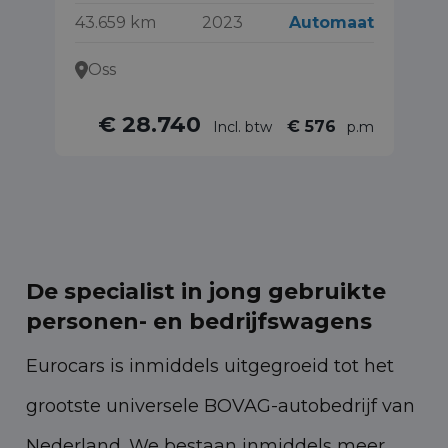
43.659 km
2023
Automaat
93
Oss
€ 28.740
€ 576
Incl. btw
p.m
De specialist in jong gebruikte
personen- en bedrijfswagens
Eurocars is inmiddels uitgegroeid tot het
grootste universele BOVAG-autobedrijf van
Nederland. We bestaan inmiddels meer