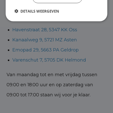
Helmond voor zowel personenauto’s als
DETAILS WEERGEVEN
bedrijfswagens.
Havenstraat 28, 5347 KK Oss
Kanaalweg 9, 5721 MZ Asten
Emopad 29, 5663 PA Geldrop
Varenschut 7, 5705 DK Helmond
Van maandag tot en met vrijdag tussen
09:00 en 18:00 uur en op zaterdag van
09:00 tot 17:00 staan wij voor je klaar.