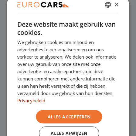
×
✔
Online kopen, niet goed geld terug
DUTCH
Deze website maakt gebruik van
✔
Financial lease – Soepele acceptatie
ENGLISH
cookies.
GERMAN
We gebruiken cookies om inhoud en
✔
Gratis thuisbezorgd bij online aankoop
FRENCH
advertenties te personaliseren en om ons
verkeer te analyseren. We delen ook informatie
over uw gebruik van onze site met onze
Onze showrooms
advertentie- en analysepartners, die deze
kunnen combineren met andere informatie die
Je bent van harte welkom in een van onze
u aan hen heeft verstrekt of die zij hebben
verzameld door uw gebruik van hun diensten.
showrooms om de occasions te bekijken –
Privacybeleid
en natuurlijk voor een lekkere kop koffie!
Je
ALLES ACCEPTEREN
kunt in Asten terecht voor onze
bedrijfswagens en in Oss, Geldrop en
ALLES AFWIJZEN