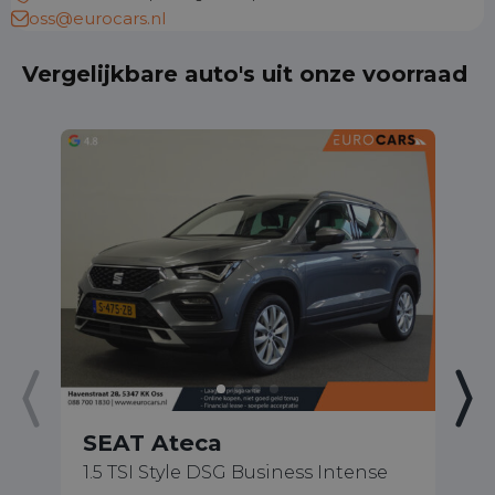
oss@eurocars.nl
Vergelijkbare auto's uit onze voorraad
SEAT Ateca
S
1.5 TSI Style DSG Business Intense
1.