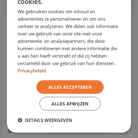
cookies.
GERMAN
We gebruiken cookies om inhoud en
FRENCH
advertenties te personaliseren en om ons
verkeer te analyseren. We delen ook informatie
Hoe werkt het?
over uw gebruik van onze site met onze
advertentie- en analysepartners, die deze
kunnen combineren met andere informatie die
u aan hen heeft verstrekt of die zij hebben
Stap 1: Kies het voertuig van je
verzameld door uw gebruik van hun diensten.
dromen
Privacybeleid
Financial lease begint bij het vinden van
ALLES ACCEPTEREN
een auto of bedrijfswagen die bij jou past.
ALLES AFWIJZEN
Deze kun je in ons online aanbod vinden of
je kunt langskomen in een van onze
DETAILS WEERGEVEN
showrooms in
Oss
,
Helmond
,
Asten
of